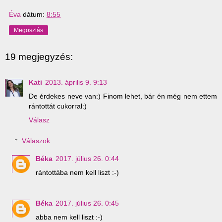
Éva
dátum:
8:55
Megosztás
19 megjegyzés:
Kati
2013. április 9. 9:13
De érdekes neve van:) Finom lehet, bár én még nem ettem
rántottát cukorral:)
Válasz
Válaszok
Béka
2017. július 26. 0:44
rántottába nem kell liszt :-)
Béka
2017. július 26. 0:45
abba nem kell liszt :-)