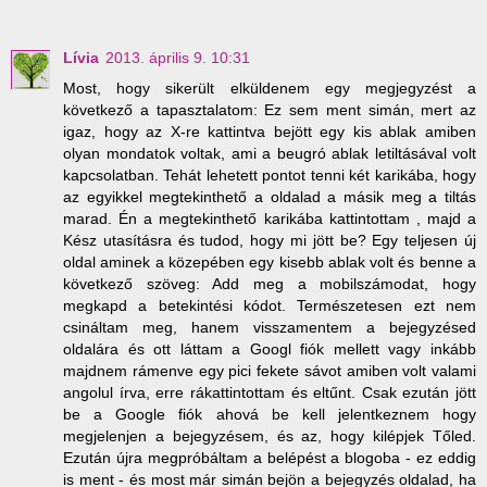
Lívia
2013. április 9. 10:31
Most, hogy sikerült elküldenem egy megjegyzést a
következő a tapasztalatom: Ez sem ment simán, mert az
igaz, hogy az X-re kattintva bejött egy kis ablak amiben
olyan mondatok voltak, ami a beugró ablak letiltásával volt
kapcsolatban. Tehát lehetett pontot tenni két karikába, hogy
az egyikkel megtekinthető a oldalad a másik meg a tiltás
marad. Én a megtekinthető karikába kattintottam , majd a
Kész utasításra és tudod, hogy mi jött be? Egy teljesen új
oldal aminek a közepében egy kisebb ablak volt és benne a
következő szöveg: Add meg a mobilszámodat, hogy
megkapd a betekintési kódot. Természetesen ezt nem
csináltam meg, hanem visszamentem a bejegyzésed
oldalára és ott láttam a Googl fiók mellett vagy inkább
majdnem rámenve egy pici fekete sávot amiben volt valami
angolul írva, erre rákattintottam és eltűnt. Csak ezután jött
be a Google fiók ahová be kell jelentkeznem hogy
megjelenjen a bejegyzésem, és az, hogy kilépjek Tőled.
Ezután újra megpróbáltam a belépést a blogoba - ez eddig
is ment - és most már simán bejön a bejegyzés oldalad, ha