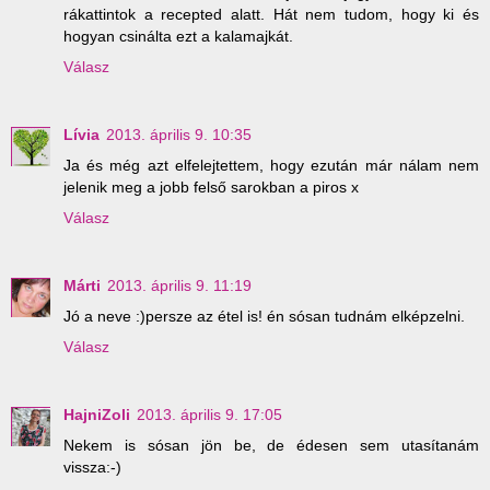
rákattintok a recepted alatt. Hát nem tudom, hogy ki és
hogyan csinálta ezt a kalamajkát.
Válasz
Lívia
2013. április 9. 10:35
Ja és még azt elfelejtettem, hogy ezután már nálam nem
jelenik meg a jobb felső sarokban a piros x
Válasz
Márti
2013. április 9. 11:19
Jó a neve :)persze az étel is! én sósan tudnám elképzelni.
Válasz
HajniZoli
2013. április 9. 17:05
Nekem is sósan jön be, de édesen sem utasítanám
vissza:-)