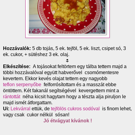
Hozzávalók:
5 db tojás, 5 ek. tejföl, 5 ek. liszt, csipet só, 3
ek. cukor, + sütéshez 3 ek. olaj.
🌷
Elkészítése:
A tojásokat feltörtem egy tálba tettem majd a
többi hozzávalóval együtt habverővel csomómentesre
kevertem. Ekkor kevés olajat tettem egy nagyobb
teflon serpenyőbe
felforrósítottam és a masszát ebbe
öntöttem. Két fakanál segítségével kevergettem mint a
rántottát
néha kicsit hagytam hogy a tészta alja piruljon le
majd ismét átforgattam.
Ui:
Lekvárral
ettük, de
tejfölös cukros sodóval
is finom lehet,
vagy csak cukor nélkül sósan!
Jó étvágyat kívánok !