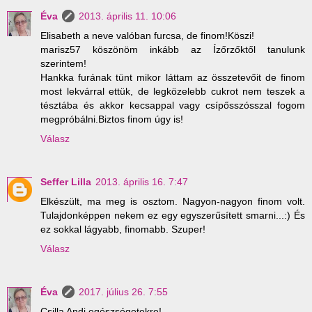
Éva
2013. április 11. 10:06
Elisabeth a neve valóban furcsa, de finom!Köszi!
marisz57 köszönöm inkább az Ízőrzőktől tanulunk
szerintem!
Hankka furának tünt mikor láttam az összetevőit de finom
most lekvárral ettük, de legközelebb cukrot nem teszek a
tésztába és akkor kecsappal vagy csípősszósszal fogom
megpróbálni.Biztos finom úgy is!
Válasz
Seffer Lilla
2013. április 16. 7:47
Elkészült, ma meg is osztom. Nagyon-nagyon finom volt.
Tulajdonképpen nekem ez egy egyszerűsített smarni...:) És
ez sokkal lágyabb, finomabb. Szuper!
Válasz
Éva
2017. július 26. 7:55
Csilla Andi egészségetekre!