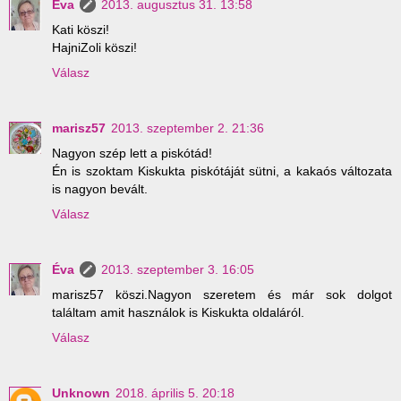
Éva
2013. augusztus 31. 13:58
Kati köszi!
HajniZoli köszi!
Válasz
marisz57
2013. szeptember 2. 21:36
Nagyon szép lett a piskótád!
Én is szoktam Kiskukta piskótáját sütni, a kakaós változata
is nagyon bevált.
Válasz
Éva
2013. szeptember 3. 16:05
marisz57 köszi.Nagyon szeretem és már sok dolgot
találtam amit használok is Kiskukta oldaláról.
Válasz
Unknown
2018. április 5. 20:18