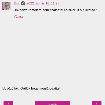
Éva
2022. április 18. 11:23
Unknown remélem nem csalódtál és sikerült a piskótád?
Válasz
Üdvözöllek! Örülök hogy meglátogattál:)
‹
›
Főoldal