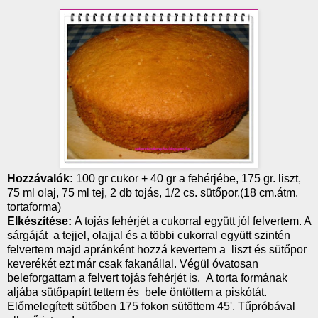
Hozzávalók:
100 gr cukor + 40 gr a fehérjébe, 175 gr. liszt,
75 ml olaj, 75 ml tej, 2 db tojás, 1/2 cs. sütőpor.(18 cm.átm.
tortaforma)
Elkészítése:
A tojás fehérjét a cukorral együtt jól felvertem. A
sárgáját a tejjel, olajjal és a többi cukorral együtt szintén
felvertem majd apránként hozzá kevertem a liszt és sütőpor
keverékét ezt már csak fakanállal. Végül óvatosan
beleforgattam a felvert tojás fehérjét is. A torta formának
aljába sütőpapírt tettem és bele öntöttem a piskótát.
Előmelegített sütőben 175 fokon sütöttem 45'. Tűpróbával