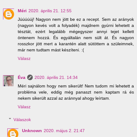
Méri
2020. április 21. 12:55
Júúúúúj! Nagyon nem jött be ez a recept. Sem az arányok
(nagyon kevés volt a folyadék) majdnem gyúrni lehetett a
tésztát, ezért legalább mégegyszer annyi tejet kellett
öntenem hozzá. És egyáltalán nem sült át. És nagyon
rosszkor jött mert a karantén alatt sütöttem a szüleimnek,
már nem tudtam mást készíteni. :(
Válasz
Éva
2020. április 21. 14:34
Méri sajnálom hogy nem sikerült! Nem tudom mi lehetett a
probléma vele, eddig még panaszt nem kaptam rá és
nekem sikerült azzal az aránnyal ahogy leírtam.
Válasz
Válaszok
Unknown
2020. május 2. 21:47