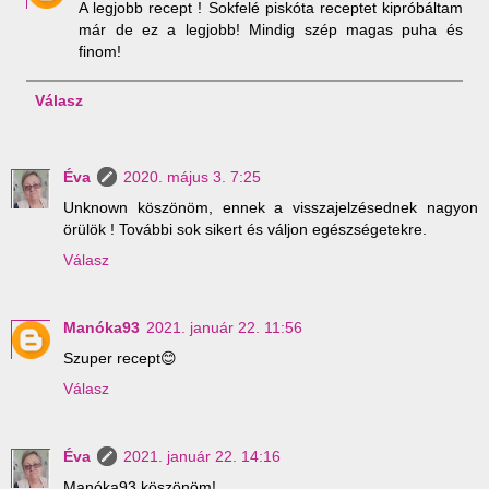
A legjobb recept ! Sokfelé piskóta receptet kipróbáltam
már de ez a legjobb! Mindig szép magas puha és
finom!
Válasz
Éva
2020. május 3. 7:25
Unknown köszönöm, ennek a visszajelzésednek nagyon
örülök ! További sok sikert és váljon egészségetekre.
Válasz
Manóka93
2021. január 22. 11:56
Szuper recept😊
Válasz
Éva
2021. január 22. 14:16
Manóka93 köszönöm!