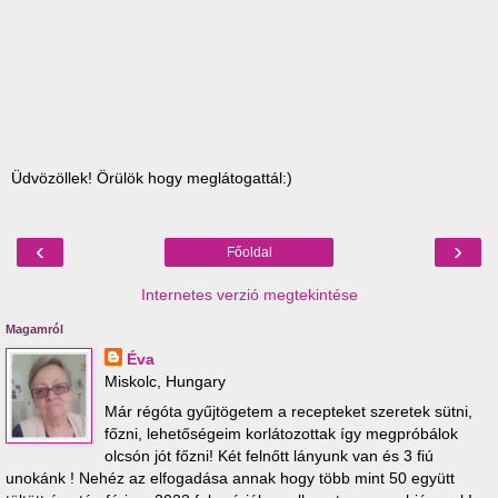
Üdvözöllek! Örülök hogy meglátogattál:)
‹
›
Főoldal
Internetes verzió megtekintése
Magamról
Éva
Miskolc, Hungary
Már régóta gyűjtögetem a recepteket szeretek sütni,
főzni, lehetőségeim korlátozottak így megpróbálok
olcsón jót főzni! Két felnőtt lányunk van és 3 fiú
unokánk ! Nehéz az elfogadása annak hogy több mint 50 együtt