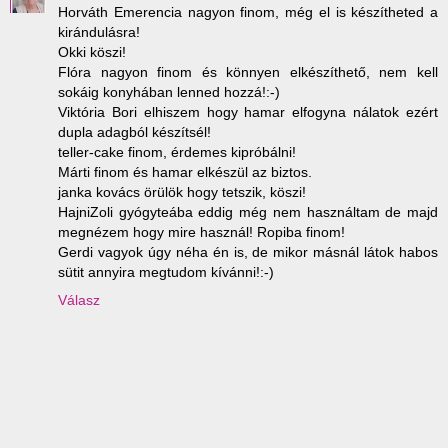
Horváth Emerencia nagyon finom, még el is készítheted a
kirándulásra!
Okki köszi!
Flóra nagyon finom és könnyen elkészíthető, nem kell
sokáig konyhában lenned hozzá!:-)
Viktória Bori elhiszem hogy hamar elfogyna nálatok ezért
dupla adagból készítsél!
teller-cake finom, érdemes kipróbálni!
Márti finom és hamar elkészül az biztos.
janka kovács örülök hogy tetszik, köszi!
HajniZoli gyógyteába eddig még nem használtam de majd
megnézem hogy mire használ! Ropiba finom!
Gerdi vagyok úgy néha én is, de mikor másnál látok habos
sütit annyira megtudom kívánni!:-)
Válasz