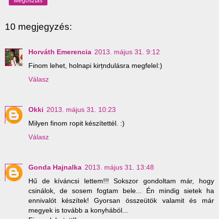
Megosztás
10 megjegyzés:
Horváth Emerencia
2013. május 31. 9:12
Finom lehet, holnapi kirțndulásra megfelel:)
Válasz
Okki
2013. május 31. 10:23
Milyen finom ropit készítettél. :)
Válasz
Gonda Hajnalka
2013. május 31. 13:48
Hű de kíváncsi lettem!!! Sokszor gondoltam már, hogy
csinálok, de sosem fogtam bele... Én mindig sietek ha
ennivalót készítek! Gyorsan összeütök valamit és már
megyek is tovább a konyhából...