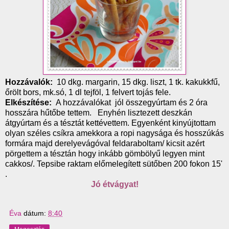
Hozzávalók:
10 dkg. margarin, 15 dkg. liszt, 1 tk. kakukkfű,
őrölt bors, mk.só, 1 dl tejföl, 1 felvert tojás fele.
Elkészítése:
A hozzávalókat jól összegyúrtam és 2 óra
hosszára hűtőbe tettem. Enyhén lisztezett deszkán
átgyúrtam és a tésztát kettévettem. Egyenként kinyújtottam
olyan széles csíkra amekkora a ropi nagysága és hosszúkás
formára majd derelyevágóval feldaraboltam/ kicsit azért
pörgettem a tésztán hogy inkább gömbölyű legyen mint
cakkos/. Tepsibe raktam előmelegített sütőben 200 fokon 15'
.
Jó étvágyat!
Éva
dátum:
8:40